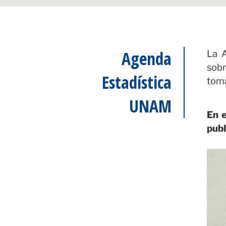
Agenda
La A
sobr
Estadística
toma
UNAM
En e
publ